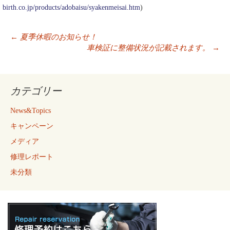
birth.co.jp/products/adobaisu/syakenmeisai.htm
)
投
←
夏季休暇のお知らせ！
稿
車検証に整備状況が記載されます。
→
ナ
ビ
ゲ
カテゴリー
ー
シ
News&Topics
ョ
ン
キャンペーン
メディア
修理レポート
未分類