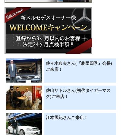
佐々木典夫さん(『劇団四季』会長)
ご来店！
佐山サトルさん(初代タイガーマス
ク)ご来店！
江本孟紀さんご来店！