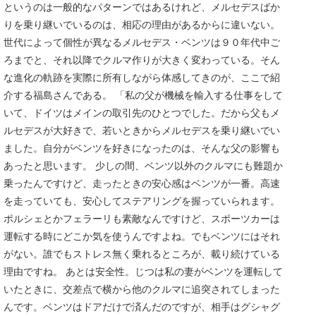
というのは一般的なパターンではあるけれど、メルセデスばか
りを乗り継いでいるのは、相応の理由があるからに違いない。
世代によって個性が異なるメルセデス・ベンツは９０年代中ご
ろまでと、それ以降でクルマ作りが大きく変わっている。そん
な進化の軌跡を実際に所有しながら体感してきのが、ここで紹
介する福島さんである。 「私の父が機械を輸入する仕事をして
いて、ドイツはメインの取引先のひとつでした。だから父もメ
ルセデスが大好きで、若いときからメルセデスを乗り継いでい
ました。自分がベンツを好きになったのは、そんな父の影響も
あったと思います。 少しの間、ベンツ以外のクルマにも難題か
乗ったんですけど、走ったときの安心感はベンツが一番。高速
を走っていても、安心してステアリングを握っていられます。
ポルシェとかフェラーリも素敵なんですけど、スポーツカーは
運転する時にどこか気を使うんですよね。でもベンツにはそれ
がない。誰でもストレス無く乗れるところが、載り続けている
理由ですね。 あとは安全性。じつは私の妻がベンツを運転して
いたときに、交差点で横から他のクルマに追突されてしまった
んです。ベンツはドアだけで済んだのですが、相手はグシャグ