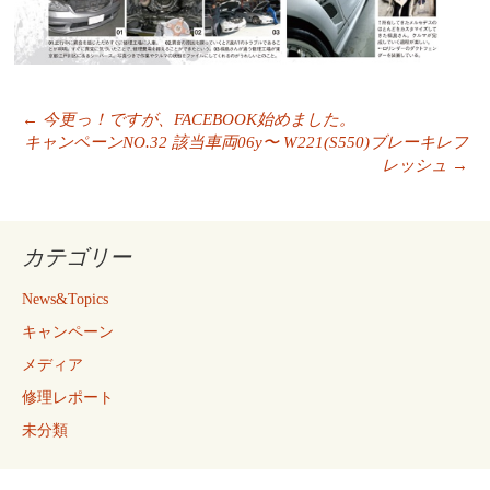
投
←
今更っ！ですが、FACEBOOK始めました。
稿
キャンペーンNO.32 該当車両06y〜 W221(S550)ブレーキレフ
ナ
レッシュ
→
ビ
ゲ
ー
カテゴリー
シ
ョ
News&Topics
ン
キャンペーン
メディア
修理レポート
未分類