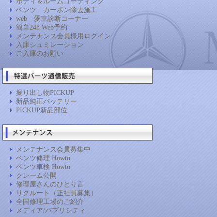
ボディ＆ルームコーティング
ベンツ カーボン除去施工
web 愛車診断コーナー
簡単24h Web予約
メンテナンス会員様用ログイン
入庫シュミレーション
ご入庫のお願い
掘り出し物PICKUP
新品純正バッテリー
PICKUP新品部位
メンテナンス会員募集中
ベンツ修理 Howto
ベンツ車検 Howto
クレーム公開
修理屋さんのひとり言
リクルート（正社員募集）
全国修理工場のご紹介
メディア/パブリシティ