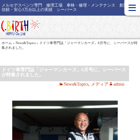
≡
メルセデスベンツ専門 修理工場 車検・修理・メンテナンス 創業35年
信頼・安心3万台以上の実績 シーバース
ホーム
»
News&Topics
»
ドイツ車専門誌「ジャーマンカーズ」6月号に、シーバースが特
集されました。
ドイツ車専門誌「ジャーマンカーズ」6月号に、シーバース
が特集されました。
News&Topics
,
メディア
admin